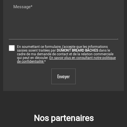
Message*
En soumettant ce formulaire, j'accepte que les informations
saisies soient traitées par
DUMONT BREARD BÂCHES
dans le
cadre de ma demande de contact et de la relation commerciale
qui peut en découler.
En savoir plus en consultant notre politique
de confidentialité.
*
Nos partenaires